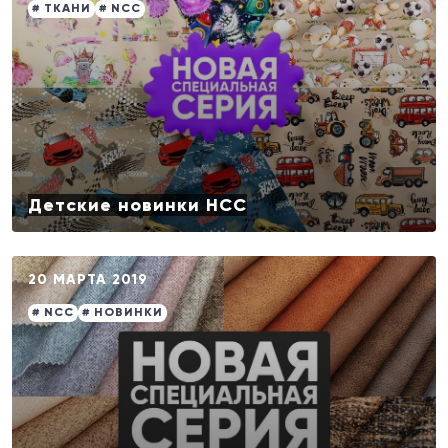
# ТКАНИ
# NCC
Детские новинки НСС
20 МАРТА 2019
# NCC
# НОВИНКИ