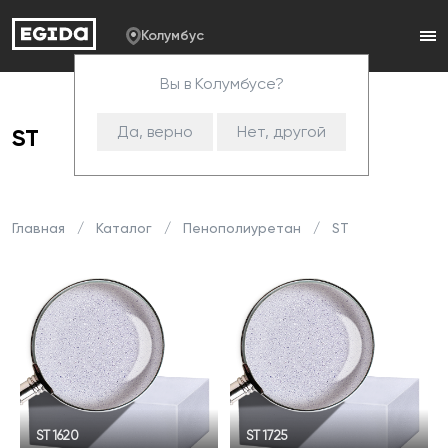
Колумбус
Вы в Колумбусе?
Да, верно
Нет, другой
ST
Главная
Каталог
Пенополиуретан
ST
ST 1620
ST 1725