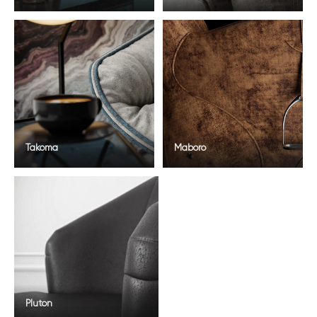
Takoma
Maboro
Pluton