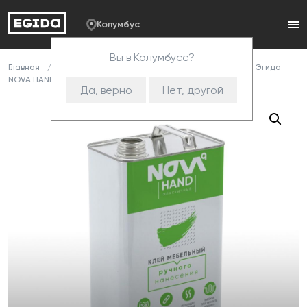
Колумбус
Вы в Колумбусе?
Главная
Каталог
Клей
Клей NOVA HAND
Клей Эгида
NOVA HAND красный (бут./0,7 кг )
Да, верно
Нет, другой