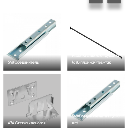
N 555 (К) Стяжка с трубой 15*15
548 Соединитель
(с 85 планкой) тик-так
548 Соединитель ПГН (200
474 Стяжка клиновая
шт)