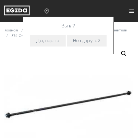
Вы в ?
Главная
Каталог
Комплектующие
Стяжки и соединители
374 Стяжка L-1125 (СИС)
Да, верно
Нет, другой