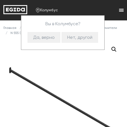
Колумбус
Вы в Колумбусе?
Главная
Каталог
Комплектующие
Стяжки и соединители
N 555 (К) Стяжка с трубой 15*15 (с 85 планкой) тик-так
Да, верно
Нет, другой