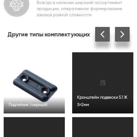
Всегда в наличии широкий ассортимент
продукции, оперативное формирование
заказов разной сложности
Другие
типы комплектующих
Кронштейн подвески 5.1 Ж
Подпятник (черный)
S=2мм