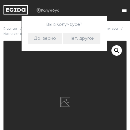
Колумбус
Вы в Колумбусе?
Главная
Каталог
Комплектующие
Корпусная фурнитура
Комплект скамья "Беседа" 3В черная
Да, верно
Нет, другой