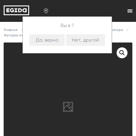
Вы в ?
Главная
Каталог
Комплектующие
Корпусная фурнитура
Футорка металлическая одинарная цинк
Да, верно
Нет, другой