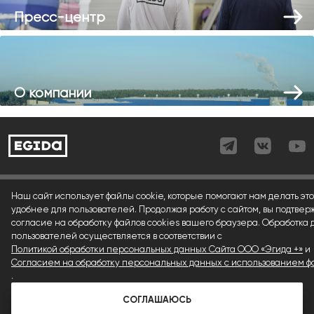
Пресс-центр
О компании
Согласие (регистрация)
Наш сайт использует файлы cookie, которые помогают нам делать это
удобнее для пользователей. Продолжая работу с сайтом, вы подтвер
Согласие (форма)
согласие на обработку файлов cookies вашего браузера. Обработка
пользователей осуществляется в соответствии с
Согласие (cookies)
Политикой обработки персональных данных Сайта ООО «Эгида +»
и
Политика конфиденциальности
Согласием на обработку персональных данных с использованием фа
.
Условия использования материалов сайта
СОГЛАШАЮСЬ
© 1992 — 2026 ООО «Эгида+»