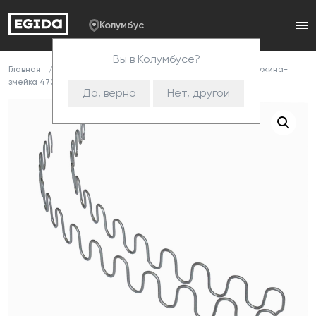
Колумбус
Вы в Колумбусе?
Главная
Каталог
Комплектующие
Змейка
Пружина-
змейка 470/3,5/9/h43 cnk
Да, верно
Нет, другой