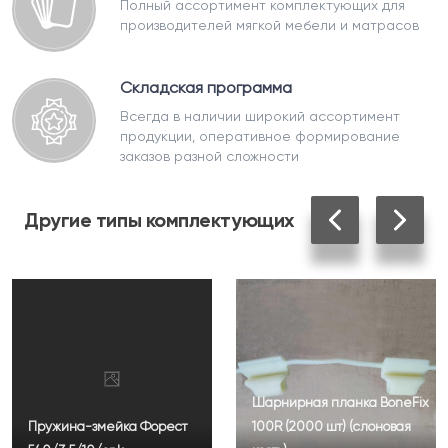
Полный ассортимент комплектующих для
производителей мягкой мебели и матрасов
Складская программа
Всегда в наличии широкий ассортимент
продукции, оперативное формирование
заказов разной сложности
Другие
типы комплектующих
Шарнирная планка BoneFix
Пружина-змейка Форест
100R (2000 шт) (слоновая