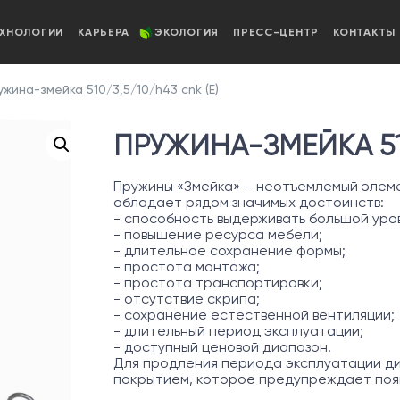
ЕХНОЛОГИИ
КАРЬЕРА
ЭКОЛОГИЯ
ПРЕСС-ЦЕНТР
КОНТАКТЫ
жина-змейка 510/3,5/10/h43 cnk (Е)
ПРУЖИНА-ЗМЕЙКА 510
Пружины «Змейка» – неотъемлемый элеме
обладает рядом значимых достоинств:
- способность выдерживать большой уров
- повышение ресурса мебели;
- длительное сохранение формы;
- простота монтажа;
- простота транспортировки;
- отсутствие скрипа;
- сохранение естественной вентиляции;
- длительный период эксплуатации;
- доступный ценовой диапазон.
Для продления периода эксплуатации д
покрытием, которое предупреждает появ