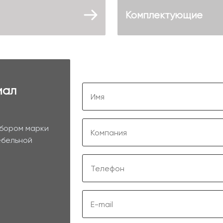
Комплектующие
иал
ыбором марки
ебельной