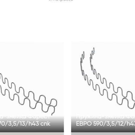
а-змейка Форест
Пружина-змейка Фо
0/3,5/13/h43 cnk
ЕВРО 590/3,5/12/h4