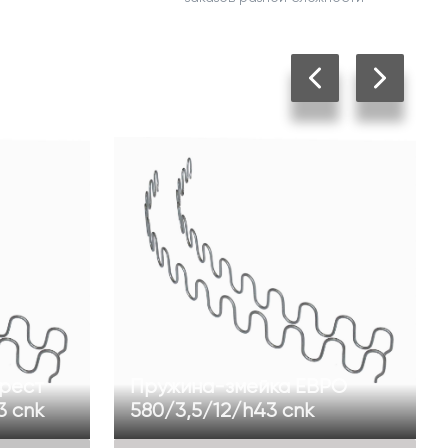
рест
Пружина-змейка ЕВРО
3 cnk
580/3,5/12/h43 cnk