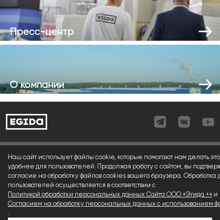
Пресс-центр
О компании
Согласие (регистрация)
Наш сайт использует файлы cookie, которые помогают нам делать это
удобнее для пользователей. Продолжая работу с сайтом, вы подтвер
Согласие (форма)
согласие на обработку файлов cookies вашего браузера. Обработка
пользователей осуществляется в соответствии с
Согласие (cookies)
Политикой обработки персональных данных Сайта ООО «Эгида +»
и
Политика конфиденциальности
Согласием на обработку персональных данных с использованием фа
.
Условия использования материалов сайта