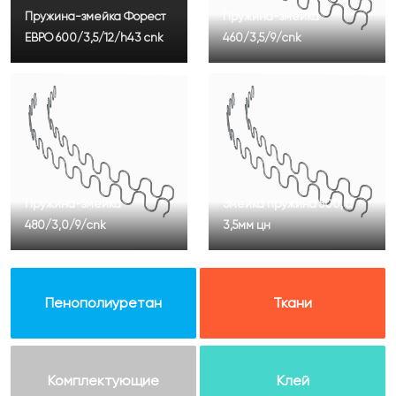
Пружина-змейка Форест
Пружина-змейка
ЕВРО 600/3,5/12/h43 cnk
460/3,5/9/cnk
Пружина-змейка
Змейка пружина 500, d
480/3,0/9/cnk
3,5мм цн
Пенополиуретан
Ткани
Комплектующие
Клей