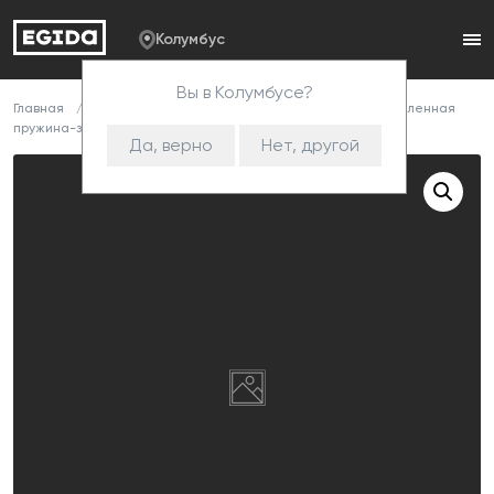
Колумбус
Вы в Колумбусе?
Главная
Каталог
Комплектующие
Змейка
Усиленная
пружина-змейка Форест 720/3,5/14/ cnk
Да, верно
Нет, другой