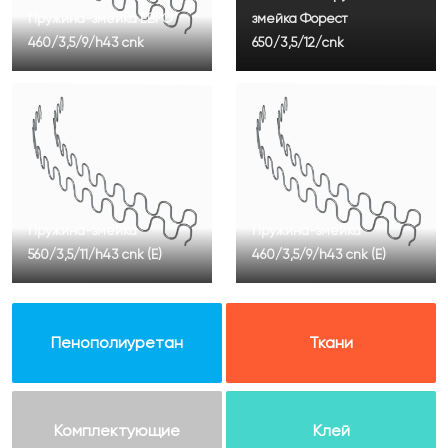
Пружина-змейка ЕВРО
змейка Форест
460/3,5/9/h43 cnk
650/3,5/12/cnk
Пружина-змейка
Пружина-змейка
560/3,5/11/h43 cnk (Е)
460/3,5/9/h43 cnk (Е)
Пенополиуретан
Ткани
Комплектующие
Клей