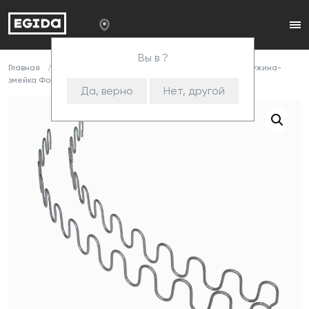
Вы в ?
Главная
Каталог
Комплектующие
Змейка
Пружина-
змейка Форест ЕВРО 480/3,5/9/h43 cnk
Да, верно
Нет, другой