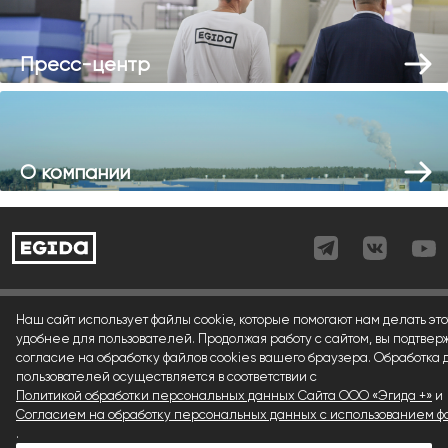
Пресс-центр
О компании
Согласие (регистрация)
Наш сайт использует файлы cookie, которые помогают нам делать это
удобнее для пользователей. Продолжая работу с сайтом, вы подтвер
Согласие (форма)
согласие на обработку файлов cookies вашего браузера. Обработка
пользователей осуществляется в соответствии с
Согласие (cookies)
Политикой обработки персональных данных Сайта ООО «Эгида +»
и
Политика конфиденциальности
Согласием на обработку персональных данных с использованием фа
.
Условия использования материалов сайта