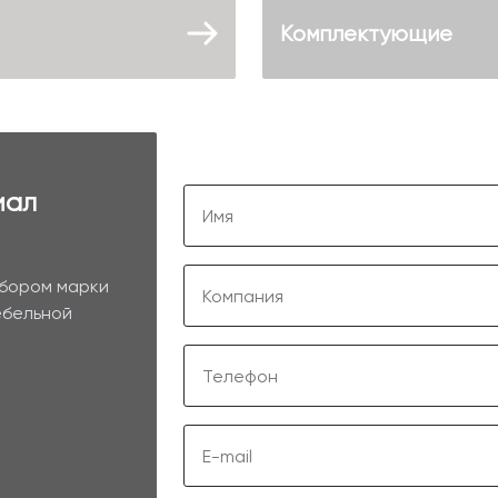
Комплектующие
иал
ыбором марки
ебельной