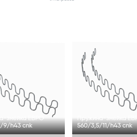
а-змейка ЕВРО
Пружина-змейка ЕВ
/9/h43 cnk
560/3,5/11/h43 cnk