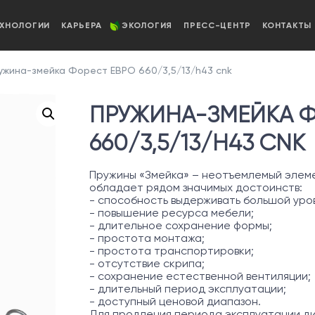
ЕХНОЛОГИИ
КАРЬЕРА
ЭКОЛОГИЯ
ПРЕСС-ЦЕНТР
КОНТАКТЫ
жина-змейка Форест ЕВРО 660/3,5/13/h43 cnk
ПРУЖИНА-ЗМЕЙКА Ф
660/3,5/13/H43 CNK
Пружины «Змейка» – неотъемлемый элеме
обладает рядом значимых достоинств:
- способность выдерживать большой уров
- повышение ресурса мебели;
- длительное сохранение формы;
- простота монтажа;
- простота транспортировки;
- отсутствие скрипа;
- сохранение естественной вентиляции;
- длительный период эксплуатации;
- доступный ценовой диапазон.
Для продления периода эксплуатации д