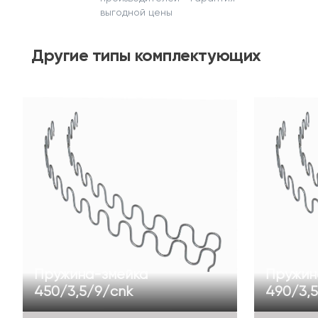
выгодной цены
Другие
типы комплектующих
Пружина-змейка
Пружин
450/3,5/9/cnk
490/3,5