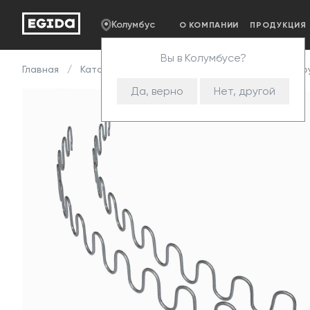
Колумбус
О КОМПАНИИ
ПРОДУКЦИЯ
Вы в Колумбусе?
Главная
Каталог
Комплектующие
Змейка
Пру
Да, верно
Нет, другой