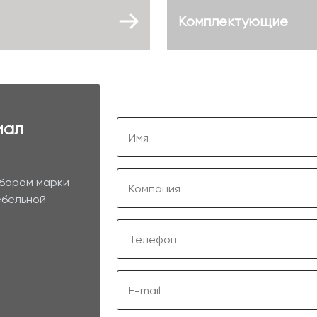
Комплектующие
иал
ыбором марки
ебельной