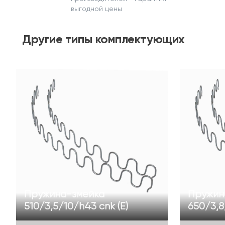
выгодной цены
Другие
типы комплектующих
Пружина-змейка
Пружин
510/3,5/10/h43 cnk (Е)
650/3,8