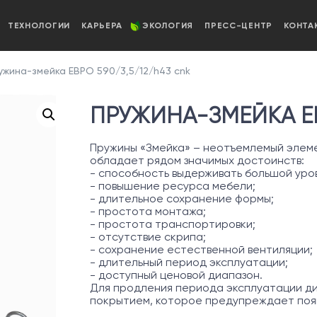
ТЕХНОЛОГИИ
КАРЬЕРА
ЭКОЛОГИЯ
ПРЕСС-ЦЕНТР
КОНТА
жина-змейка ЕВРО 590/3,5/12/h43 cnk
ПРУЖИНА-ЗМЕЙКА ЕВ
Пружины «Змейка» – неотъемлемый элеме
обладает рядом значимых достоинств:
- способность выдерживать большой уров
- повышение ресурса мебели;
- длительное сохранение формы;
- простота монтажа;
- простота транспортировки;
- отсутствие скрипа;
- сохранение естественной вентиляции;
- длительный период эксплуатации;
- доступный ценовой диапазон.
Для продления периода эксплуатации д
покрытием, которое предупреждает появ