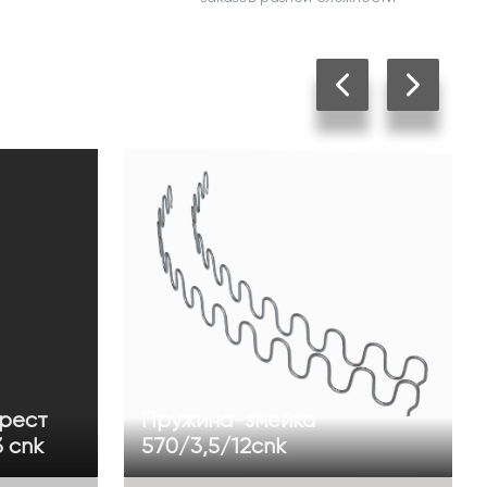
рест
Пружина-змейка
 cnk
570/3,5/12cnk