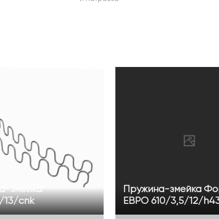
а-змейка
Пружина-змейка Фо
/13/cnk
ЕВРО 610/3,5/12/h43