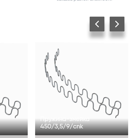
Пружина-змейка
450/3,5/9/cnk