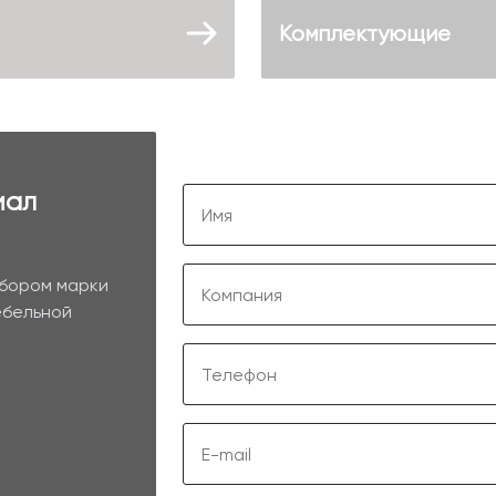
Комплектующие
иал
ыбором марки
ебельной