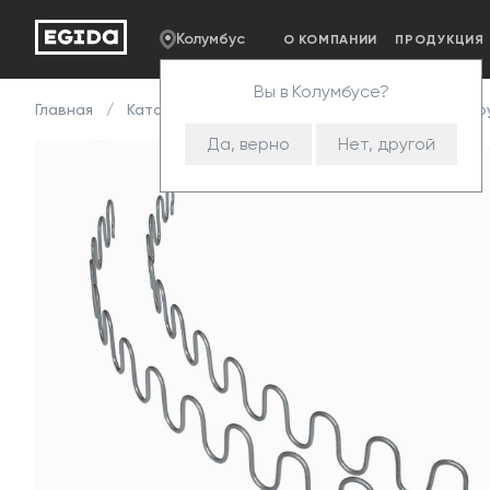
Колумбус
О КОМПАНИИ
ПРОДУКЦИЯ
Вы в Колумбусе?
Главная
Каталог
Комплектующие
Змейка
Пру
Да, верно
Нет, другой