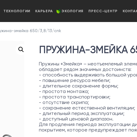
ТЕХНОЛОГИИ
КАРЬЕРА
ЭКОЛОГИЯ
ПРЕСС-ЦЕНТР
КОНТА
жина-змейка 650/3,8/13/cnk
ПРУЖИНА-ЗМЕЙКА 65
Пружины «Змейка» – неотъемлемый элеме
обладает рядом значимых достоинств:
- способность выдерживать большой уров
- повышение ресурса мебели;
- длительное сохранение формы;
- простота монтажа;
- простота транспортировки;
- отсутствие скрипа;
- сохранение естественной вентиляции;
- длительный период эксплуатации;
- доступный ценовой диапазон.
Для продления периода эксплуатации д
покрытием, которое предупреждает появ