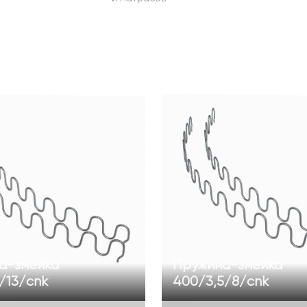
а-змейка
Пружина-змейка
/13/cnk
400/3,5/8/cnk