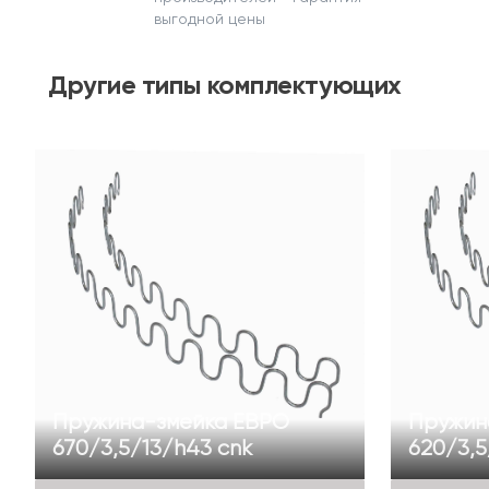
выгодной цены
Другие
типы комплектующих
Пружина-змейка ЕВРО
Пружин
670/3,5/13/h43 cnk
620/3,5