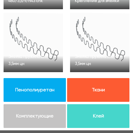
460/3,5/9/h43 cnk
Крепление для змейки
Змейка пружина 520, d
Змейка пружина 690, d
3,5мм цн
3,5мм цн
Пенополиуретан
Ткани
Комплектующие
Клей