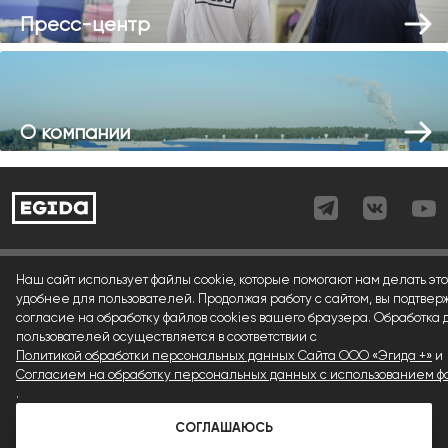
Пресс-центр
О компании
Согласие (регистрация)
Наш сайт использует файлы cookie, которые помогают нам делать это
удобнее для пользователей. Продолжая работу с сайтом, вы подтвер
Согласие (форма)
согласие на обработку файлов cookies вашего браузера. Обработка
пользователей осуществляется в соответствии с
Согласие (cookies)
Политикой обработки персональных данных Сайта ООО «Эгида +»
и
Политика конфиденциальности
Согласием на обработку персональных данных с использованием фа
.
Условия использования материалов сайта
СОГЛАШАЮСЬ
© 1992 — 2026 ООО «Эгида+»