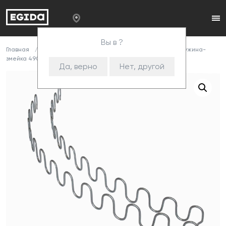
Вы в ?
Главная
Каталог
Комплектующие
Змейка
Пружина-
змейка 490/3,5/10cnk
Да, верно
Нет, другой