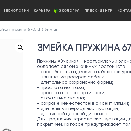
ТЕХНОЛОГИИ
КАРЬЕРА
ЭКОЛОГИЯ
ПРЕСС-ЦЕНТР
КОНТА
йка пружина 670, d 3,5мм цн
ЗМЕЙКА ПРУЖИНА 670
Пружины «Змейка» – неотъемлемый элеме
обладает рядом значимых достоинств:
- способность выдерживать большой уров
- повышение ресурса мебели;
- длительное сохранение формы;
- простота монтажа;
- простота транспортировки;
- отсутствие скрипа;
- сохранение естественной вентиляции;
- длительный период эксплуатации;
- доступный ценовой диапазон.
Для продления периода эксплуатации д
покрытием, которое предупреждает появ