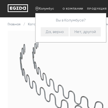
Колумбус
О КОМПАНИИ
ПРОДУКЦИЯ
Вы в Колумбусе?
Главная
Каталог
Комплектующие
Змейка
Зме
Да, верно
Нет, другой