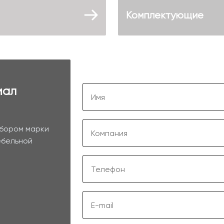
Комплектующие
иал
ыбором марки
ебельной