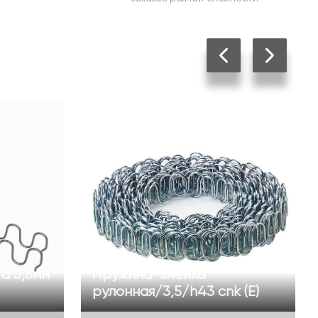
 d 3,5мм
Пружина-змейка
рулонная/3,5/h43 cnk (Е)