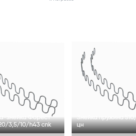
а-змейка Форест
Змейка пружина 510,
0/3,5/10/h43 cnk
цн